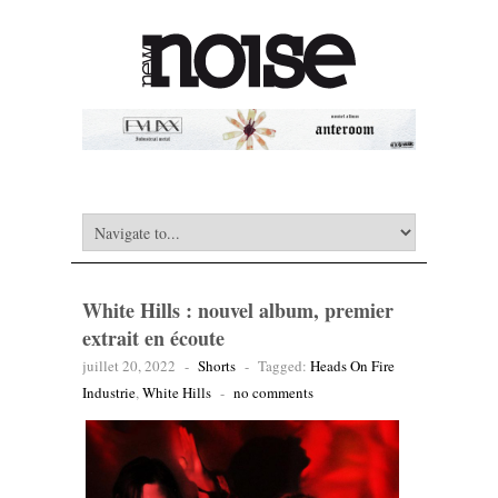
White Hills : nouvel album, premier
extrait en écoute
juillet 20, 2022
-
Shorts
-
Tagged:
Heads On Fire
Industrie
,
White Hills
-
no comments