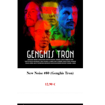
is)
New Noise #80 (Genghis Tron)
New No
12,90
€