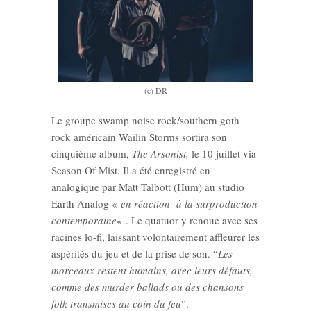
(c) DR
Le groupe swamp noise rock/southern goth
rock américain Wailin Storms sortira son
cinquième album,
The Arsonist,
le 10 juillet via
Season Of Mist. Il a été enregistré en
analogique par Matt Talbott (Hum) au studio
Earth Analog «
en réaction à la surproduction
contemporaine
« . Le quatuor y renoue avec ses
racines lo-fi, laissant volontairement affleurer les
aspérités du jeu et de la prise de son. “
Les
morceaux restent humains, avec leurs défauts,
comme des murder ballads ou des chansons
folk transmises au coin du feu
”.