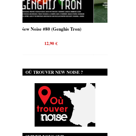
se #80 (Genghis Tron)
New Noise #80 (Quicksand)
12,90
€
12,90
€
OÙ TROUVER NEW NOISE ?