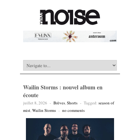
Wailin Storms : nouvel album en
écoute
juillet 8, 2026
-
Brèves
,
Shorts
-
Tagged:
season of
mist
,
Wailin Storms
-
no comments