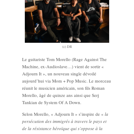
(c) DR
Le guitariste Tom Morello (Rage Against The
Machine, ex-Audioslave…) vient de sortir «
Adjourn It », un nouveau single dévoilé
aujourd’hui via Mom + Pop Music. Le morceau
réunit le musicien américain, son fils Roman
Morello, âgé de quinze ans ainsi que Serj
Tankian de System Of A Down.
Selon Morello, « Adjourn It » s’inspire de «
la
persécution des immigrés à travers le pays et
de la résistance héroïque qui s’oppose à la