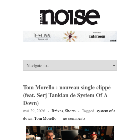
Tom Morello : nouveau single clippé
(feat. Serj Tankian de System Of A
Down)
mai 29, 2026
-
Brèves
,
Shorts
-
Tagged:
system of a
down
,
Tom Morello
-
no comments