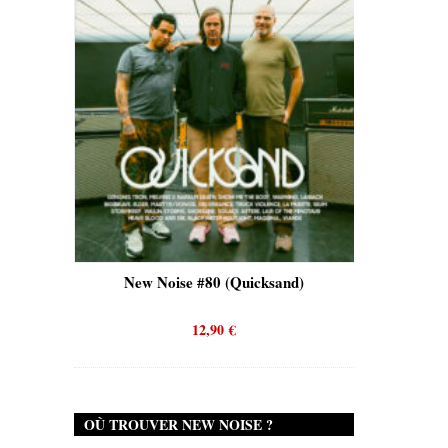
Tron)
New Noise #80 (Quicksand)
New 
12,90
€
OÙ TROUVER NEW NOISE ?