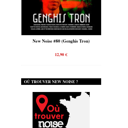
is)
New Noise #80 (Genghis Tron)
New No
12,90
€
OÙ TROUVER NEW NOISE ?