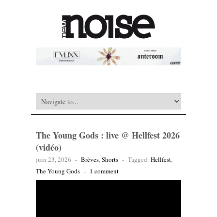
The Young Gods : live @ Hellfest 2026
(vidéo)
juin 23, 2026
-
Brèves
,
Shorts
-
Tagged:
Hellfest
,
The Young Gods
-
1 comment