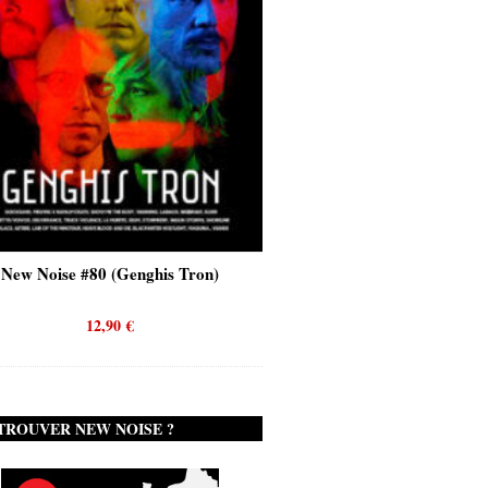
enghis Tron)
New Noise #80 (Quicksand)
€
12,90
€
TROUVER NEW NOISE ?