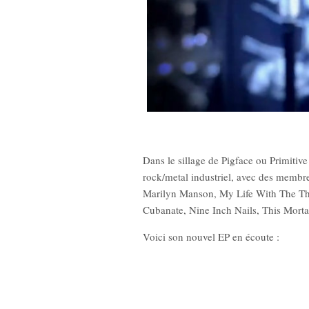
Dans le sillage de Pigface ou Primitiv
rock/metal industriel, avec des mem
Marilyn Manson, My Life With The Thri
Cubanate, Nine Inch Nails, This Mortal
Voici son nouvel EP en écoute :