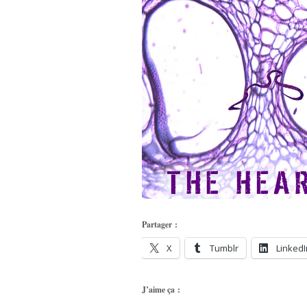
Partager :
X
Tumblr
LinkedI
J’aime ça :