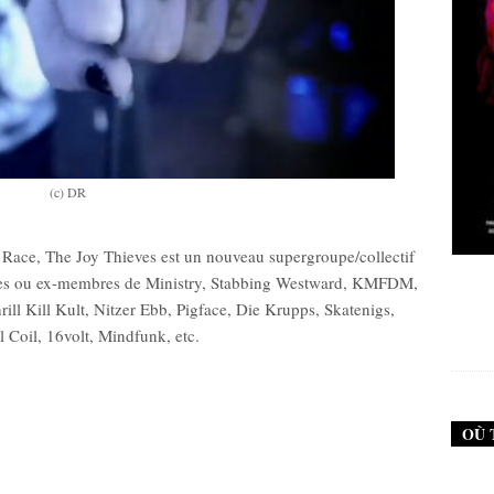
(c) DR
e Race, The Joy Thieves est un nouveau supergroupe/collectif
New Noise #79 (Neurosis)
New Noise #80 (G
bres ou ex-membres de Ministry, Stabbing Westward, KMFDM,
ll Kill Kult, Nitzer Ebb, Pigface, Die Krupps, Skatenigs,
12,90
€
12,90
 Coil, 16volt, Mindfunk, etc.
OÙ 