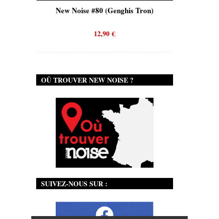
is)
New Noise #80 (Genghis Tron)
New No
12,90
€
OÙ TROUVER NEW NOISE ?
SUIVEZ-NOUS SUR :