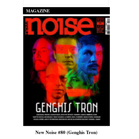
MAGAZINE
is)
New Noise #80 (Genghis Tron)
New No