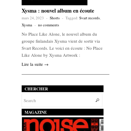
Xysma : nouvel album en écoute
mars 24, 2023
-
Shorts
-
Tagged:
Svart records
,
Xysma
-
no comments
No Place Like Alone, le nouvel album du
groupe finlandais Xysma vient de sortir via
Svart Records. Le voici en écoute : No Place
Like Alone by Xysma Artwork :
Lire la suite →
CHERCHER
MAGAZINE