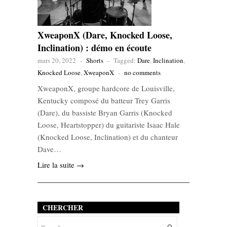
XweaponX (Dare, Knocked Loose,
Inclination) : démo en écoute
mars 20, 2022
-
Shorts
-
Tagged:
Dare
,
Inclination
,
Knocked Loose
,
XweaponX
-
no comments
XweaponX, groupe hardcore de Louisville,
Kentucky composé du batteur Trey Garris
(Dare), du bassiste Bryan Garris (Knocked
Loose, Heartstopper) du guitariste Isaac Hale
(Knocked Loose, Inclination) et du chanteur
Dave…
Lire la suite →
CHERCHER