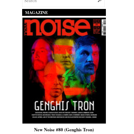
MAGAZINE
is)
New Noise #80 (Genghis Tron)
New No