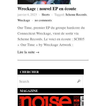
Wreckage : nouvel EP en écoute
janvier 4, 2023
-
Shorts
-
Tagged:
Scheme Records
,
Wreckage
-
no comments
Our Time, premier EP du groupe hardcore du
Connecticut Wreckage, vient de sortir via
Scheme Records. Le voici en écoute : SCH05
« Our Time » by Wreckage Artwork :
Lire la suite →
CHERCHER
MAGAZINE