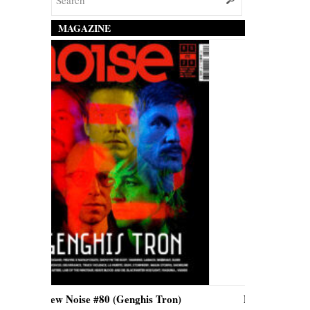
MAGAZINE
nghis Tron)
New Noise #80 (Quicksand)