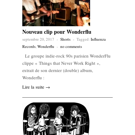
Nouveau clip pour Wonderflu
septembre 20, 2017
-
Shorts
-
Tagged:
Influenza
Records
,
Wonderflu
-
no comments
Le groupe indie-rock 90s parisien WonderFlu
clippe « Things that Never Work Right »,
extrait de son dernier (double) album,
Wonderflu :
Lire la suite →