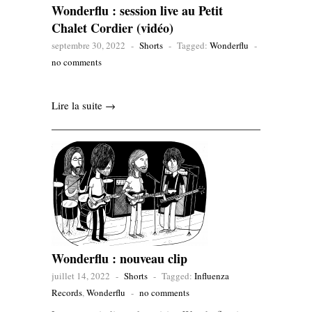
Wonderflu : session live au Petit
Chalet Cordier (vidéo)
septembre 30, 2022
-
Shorts
-
Tagged:
Wonderflu
-
no comments
Lire la suite →
Wonderflu : nouveau clip
juillet 14, 2022
-
Shorts
-
Tagged:
Influenza
Records
,
Wonderflu
-
no comments