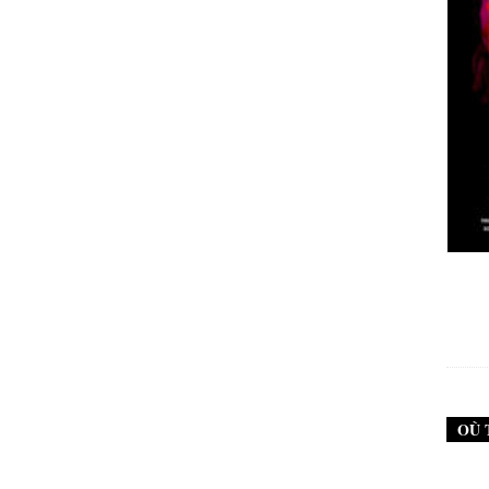
New Noise #79 (Neurosis)
12,90
€
OÙ 