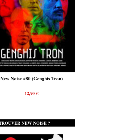
New Noise #80 (Genghis Tron)
New Noise #80 (Quicks
12,90
€
12,90
€
TROUVER NEW NOISE ?