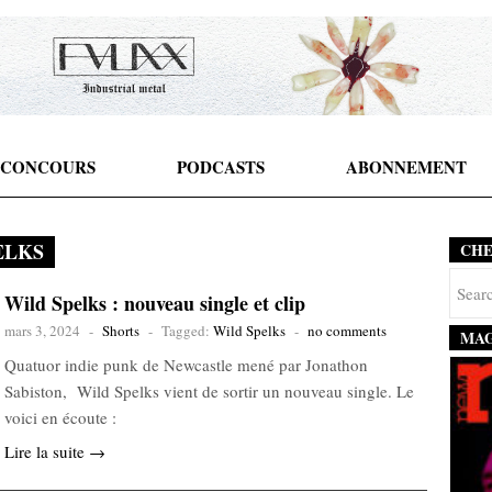
CONCOURS
PODCASTS
ABONNEMENT
ELKS
CH
Wild Spelks : nouveau single et clip
mars 3, 2024
-
Shorts
-
Tagged:
Wild Spelks
-
no comments
MAG
Quatuor indie punk de Newcastle mené par Jonathon
Sabiston, Wild Spelks vient de sortir un nouveau single. Le
voici en écoute :
Lire la suite →