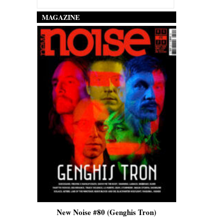
MAGAZINE
is)
New Noise #80 (Genghis Tron)
New No