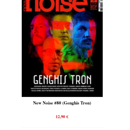
is)
New Noise #80 (Genghis Tron)
New No
12,90
€