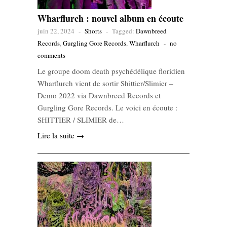
Wharflurch : nouvel album en écoute
juin 22, 2024
-
Shorts
-
Tagged:
Dawnbreed
Records
,
Gurgling Gore Records
,
Wharflurch
-
no
comments
Le groupe doom death psychédélique floridien
Wharflurch vient de sortir Shittier/Slimier –
Demo 2022 via Dawnbreed Records et
Gurgling Gore Records. Le voici en écoute :
SHITTIER / SLIMIER de…
Lire la suite →