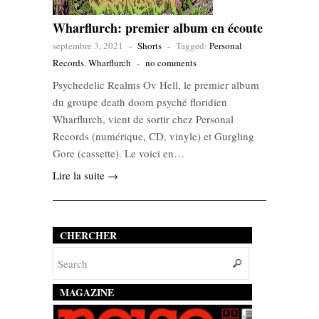
Wharflurch: premier album en écoute
septembre 3, 2021
-
Shorts
-
Tagged:
Personal
Records
,
Wharflurch
-
no comments
Psychedelic Realms Ov Hell, le premier album
du groupe death doom psyché floridien
Wharflurch, vient de sortir chez Personal
Records (numérique, CD, vinyle) et Gurgling
Gore (cassette). Le voici en…
Lire la suite →
CHERCHER
MAGAZINE