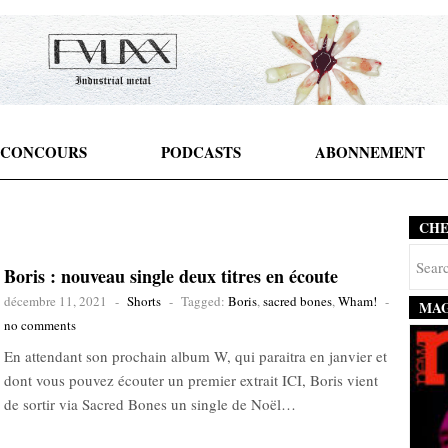
CONCOURS
PODCASTS
ABONNEMENT
CH
Boris : nouveau single deux titres en écoute
décembre 11, 2021
-
Shorts
-
Tagged:
Boris
,
sacred bones
,
Wham!
-
MAG
no comments
En attendant son prochain album W, qui paraitra en janvier et
dont vous pouvez écouter un premier extrait ICI, Boris vient
de sortir via Sacred Bones un single de Noël…