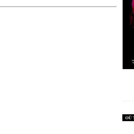
New Noise #79 (Neurosis)
12,90
€
OÙ 