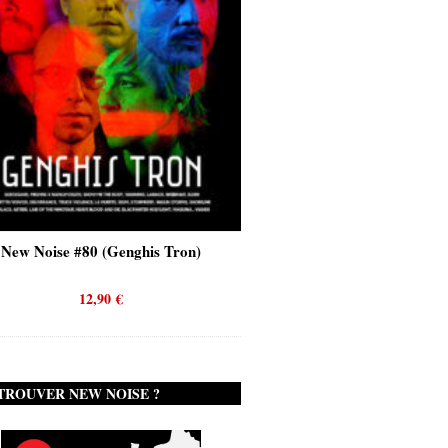
New Noise #80 (Genghis Tron)
New Noise #80 (Quicks
12,90
€
12,90
€
TROUVER NEW NOISE ?