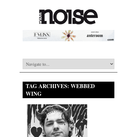
TAG ARCHIVES:
WEBBED
WING