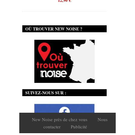
12,90
€
OÙ TROUVER NEW NOISE ?
SUIVEZ-NOUS SUR :
New Noise près de chez vous
Nous
contacter
Publicité