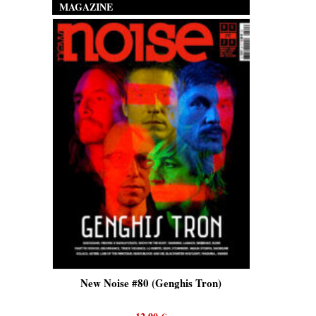
MAGAZINE
is)
New Noise #80 (Genghis Tron)
New No