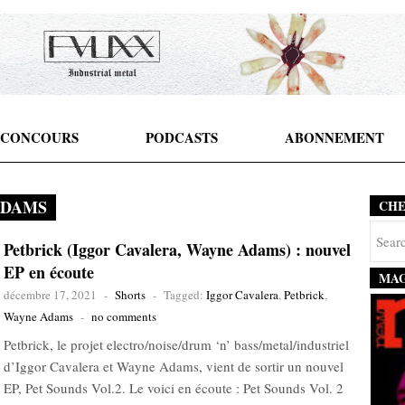
CONCOURS
PODCASTS
ABONNEMENT
ADAMS
CH
Petbrick (Iggor Cavalera, Wayne Adams) : nouvel
EP en écoute
MAG
décembre 17, 2021
-
Shorts
-
Tagged:
Iggor Cavalera
,
Petbrick
,
Wayne Adams
-
no comments
Petbrick, le projet electro/noise/drum ‘n’ bass/metal/industriel
d’Iggor Cavalera et Wayne Adams, vient de sortir un nouvel
EP, Pet Sounds Vol.2. Le voici en écoute : Pet Sounds Vol. 2