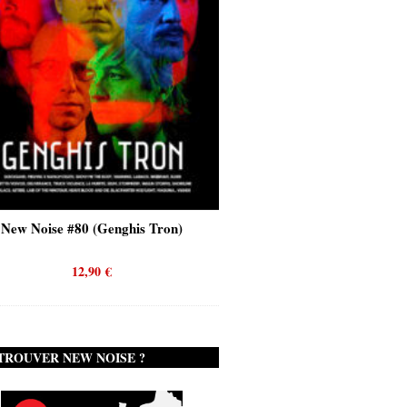
New Noise #80 (Genghis Tron)
New Noise #80 (Quicks
12,90
€
12,90
€
TROUVER NEW NOISE ?