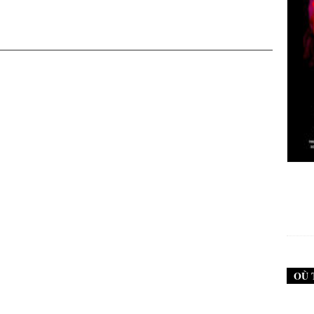
New Noise #79 (Neurosis)
12,90
€
OÙ 