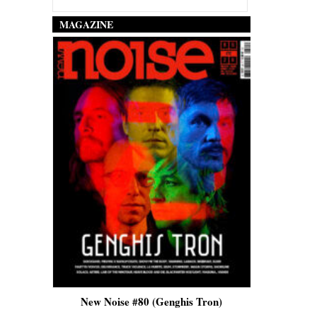
MAGAZINE
is)
New Noise #80 (Genghis Tron)
New No