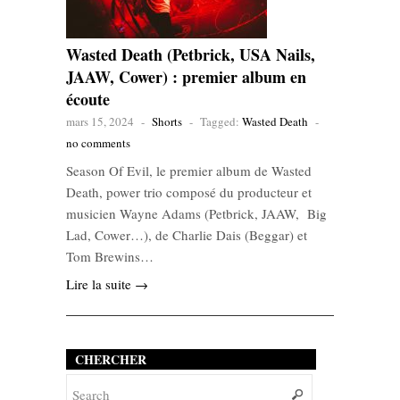
Wasted Death (Petbrick, USA Nails,
JAAW, Cower) : premier album en
écoute
mars 15, 2024
-
Shorts
-
Tagged:
Wasted Death
-
no comments
Season Of Evil, le premier album de Wasted
Death, power trio composé du producteur et
musicien Wayne Adams (Petbrick, JAAW, Big
Lad, Cower…), de Charlie Dais (Beggar) et
Tom Brewins…
Lire la suite →
CHERCHER