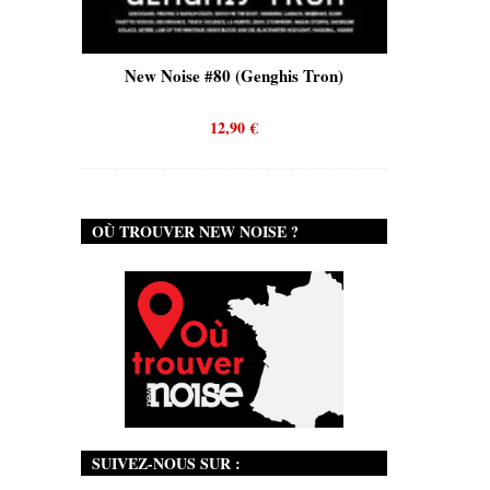
is)
New Noise #80 (Genghis Tron)
New No
12,90
€
OÙ TROUVER NEW NOISE ?
SUIVEZ-NOUS SUR :