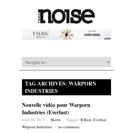
TAG ARCHIVES:
WARPORN
INDUSTRIES
Nouvelle vidéo pour Warporn
Industries (Everlast)
avril 20, 2017
-
Shorts
-
Tagged:
B Real
,
Everlast
,
Warporn Industries
-
no comments