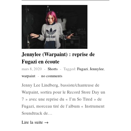
Jennylee (Warpaint) : reprise de
Fugazi en écoute
mars 8, 2020
-
Shorts
-
Tagged:
Fugazi
,
Jennylee
,
warpaint
-
no comments
Jenny Lee Lindberg, bassiste/chanteuse de
Warpaint, sortira pour le Record Store Day un
7 » avec une reprise du « I’m So Tired » de
Fugazi, morceau tiré de l’album « Instrument
Soundtrack de…
Lire la suite →