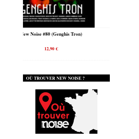
is Tron)
New Noise #80 (Quicksand)
N
12,90
€
OÙ TROUVER NEW NOISE ?