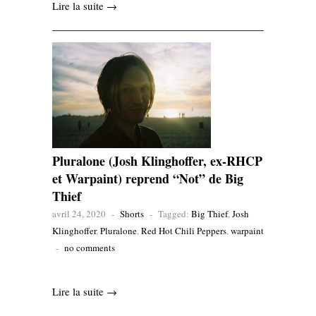
Lire la suite →
Pluralone (Josh Klinghoffer, ex-RHCP
et Warpaint) reprend “Not” de Big
Thief
avril 24, 2020
-
Shorts
-
Tagged:
Big Thief
,
Josh
Klinghoffer
,
Pluralone
,
Red Hot Chili Peppers
,
warpaint
-
no comments
Lire la suite →