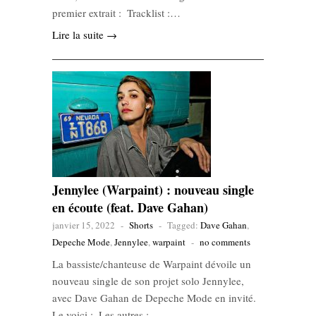
premier extrait : Tracklist :…
Lire la suite →
Jennylee (Warpaint) : nouveau single
en écoute (feat. Dave Gahan)
janvier 15, 2022
-
Shorts
-
Tagged:
Dave Gahan
,
Depeche Mode
,
Jennylee
,
warpaint
-
no comments
La bassiste/chanteuse de Warpaint dévoile un
nouveau single de son projet solo Jennylee,
avec Dave Gahan de Depeche Mode en invité.
Le voici : Les autres : …