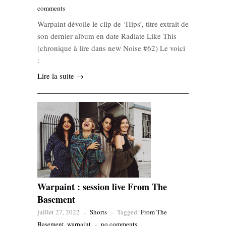
comments
Warpaint dévoile le clip de ‘Hips’, titre extrait de
son dernier album en date Radiate Like This
(chronique à lire dans new Noise #62) Le voici
:
Lire la suite →
Warpaint : session live From The
Basement
juillet 27, 2022
-
Shorts
-
Tagged:
From The
Basement
,
warpaint
-
no comments