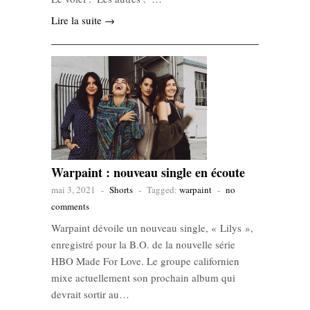
Lire la suite →
Warpaint : nouveau single en écoute
mai 3, 2021
-
Shorts
-
Tagged:
warpaint
-
no
comments
Warpaint dévoile un nouveau single, « Lilys »,
enregistré pour la B.O. de la nouvelle série
HBO Made For Love. Le groupe californien
mixe actuellement son prochain album qui
devrait sortir au…