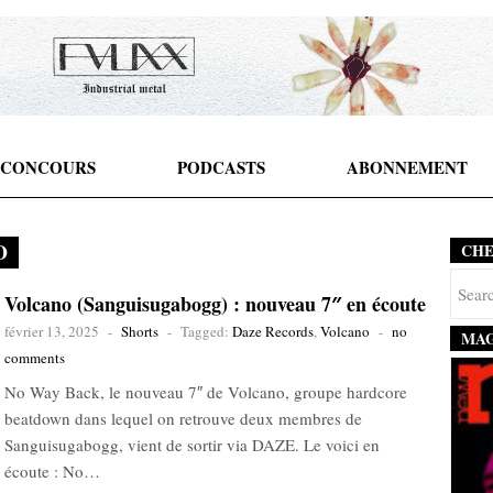
CONCOURS
PODCASTS
ABONNEMENT
O
CH
Volcano (Sanguisugabogg) : nouveau 7″ en écoute
février 13, 2025
-
Shorts
-
Tagged:
Daze Records
,
Volcano
-
no
MAG
comments
No Way Back, le nouveau 7″ de Volcano, groupe hardcore
beatdown dans lequel on retrouve deux membres de
Sanguisugabogg, vient de sortir via DAZE. Le voici en
écoute : No…