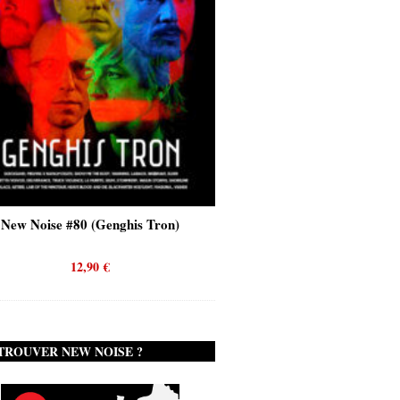
New Noise #80 (Genghis Tron)
New Noise #80 (Quicks
12,90
€
12,90
€
TROUVER NEW NOISE ?