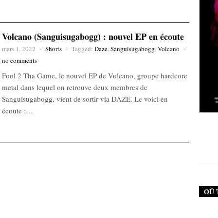
Volcano (Sanguisugabogg) : nouvel EP en écoute
mars 1, 2022
-
Shorts
-
Tagged:
Daze
,
Sanguisugabogg
,
Volcano
-
no comments
Fool 2 Tha Game, le nouvel EP de Volcano, groupe hardcore
metal dans lequel on retrouve deux membres de
Sanguisugabogg, vient de sortir via DAZE. Le voici en
écoute :…
New Noise #79 (Neurosis)
12,90
€
OÙ 