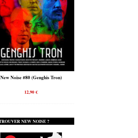
New Noise #80 (Genghis Tron)
New Noise #80 (Quicks
12,90
€
12,90
€
TROUVER NEW NOISE ?