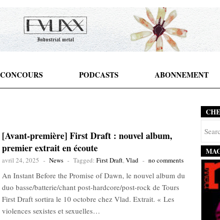
CONCOURS
PODCASTS
ABONNEMENT
CH
[Avant-première] First Draft : nouvel album,
premier extrait en écoute
MAG
avril 24, 2025
-
News
-
Tagged:
First Draft
,
Vlad
-
no comments
An Instant Before the Promise of Dawn, le nouvel album du
duo basse/batterie/chant post-hardcore/post-rock de Tours
First Draft sortira le 10 octobre chez Vlad. Extrait. « Les
violences sexistes et sexuelles…