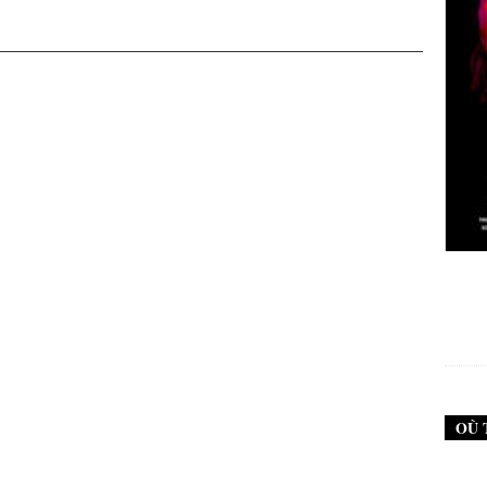
New Noise #79 (Neurosis)
12,90
€
OÙ 