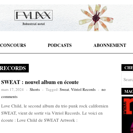
CONCOURS
PODCASTS
ABONNEMENT
 RECORDS
CH
SWEAT : nouvel album en écoute
mars 17, 2024
-
Shorts
-
Tagged:
Sweat
,
Vitriol Records
-
no
MAG
comments
Love Child, le second album du trio punk rock californien
SWEAT, vient de sortir via Vitriol Records. Le voici en
écoute : Love Child de SWEAT Artwork :