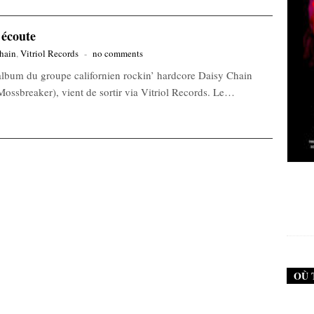
 écoute
hain
,
Vitriol Records
-
no comments
album du groupe californien rockin’ hardcore Daisy Chain
ossbreaker), vient de sortir via Vitriol Records. Le…
New Noise #79 (Neurosis)
12,90
€
OÙ 