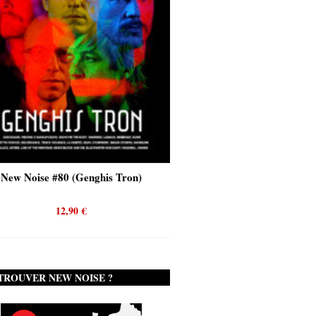
New Noise #80 (Genghis Tron)
New Noise #80 (Quicks
12,90
€
12,90
€
TROUVER NEW NOISE ?