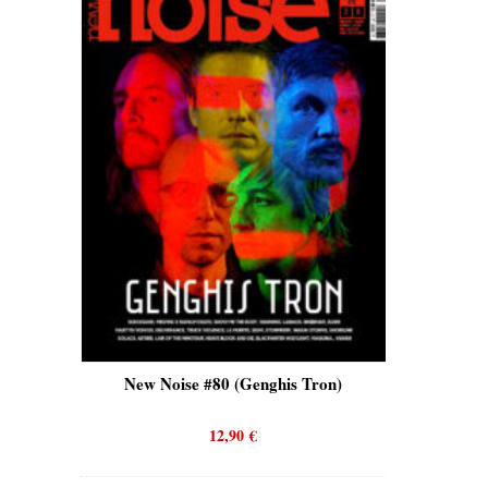
is)
New Noise #80 (Genghis Tron)
New No
12,90
€