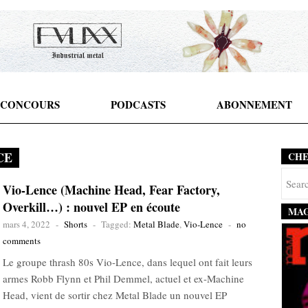
CONCOURS
PODCASTS
ABONNEMENT
CE
CH
Vio-Lence (Machine Head, Fear Factory,
Overkill…) : nouvel EP en écoute
MAG
mars 4, 2022
-
Shorts
-
Tagged:
Metal Blade
,
Vio-Lence
-
no
comments
Le groupe thrash 80s Vio-Lence, dans lequel ont fait leurs
armes Robb Flynn et Phil Demmel, actuel et ex-Machine
Head, vient de sortir chez Metal Blade un nouvel EP