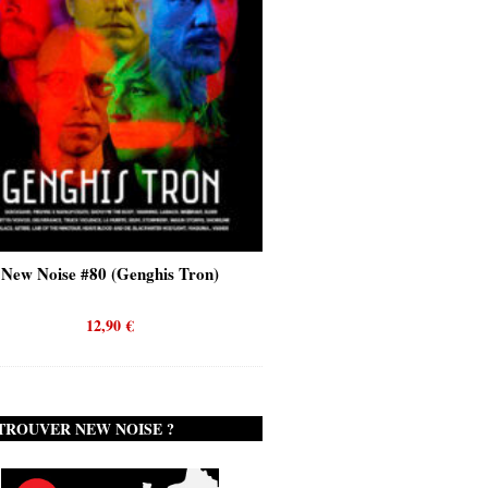
Noise #80 (Genghis Tron)
New Noise #80 (Quicksand)
12,90
€
12,90
€
TROUVER NEW NOISE ?