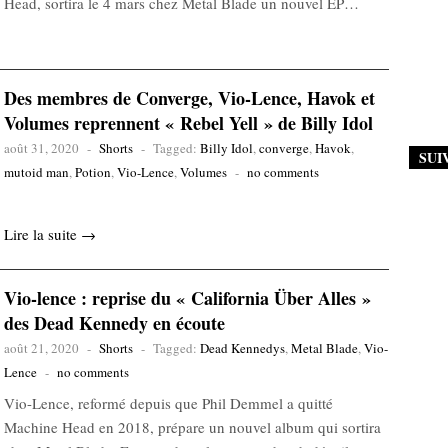
Head, sortira le 4 mars chez Metal Blade un nouvel EP…
Des membres de Converge, Vio-Lence, Havok et
Volumes reprennent « Rebel Yell » de Billy Idol
août 31, 2020
-
Shorts
-
Tagged:
Billy Idol
,
converge
,
Havok
,
SUI
mutoid man
,
Potion
,
Vio-Lence
,
Volumes
-
no comments
Lire la suite →
Vio-lence : reprise du « California Über Alles »
des Dead Kennedy en écoute
août 21, 2020
-
Shorts
-
Tagged:
Dead Kennedys
,
Metal Blade
,
Vio-
Lence
-
no comments
Vio-Lence, reformé depuis que Phil Demmel a quitté
Machine Head en 2018, prépare un nouvel album qui sortira