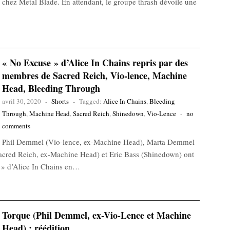
chez Metal Blade. En attendant, le groupe thrash dévoile une
« No Excuse » d’Alice In Chains repris par des
membres de Sacred Reich, Vio-lence, Machine
Head, Bleeding Through
avril 30, 2020
-
Shorts
-
Tagged:
Alice In Chains
,
Bleeding
Through
,
Machine Head
,
Sacred Reich
,
Shinedown
,
Vio-Lence
-
no
comments
Phil Demmel (Vio-lence, ex-Machine Head), Marta Demmel
cred Reich, ex-Machine Head) et Eric Bass (Shinedown) ont
 » d’Alice In Chains en…
Torque (Phil Demmel, ex-Vio-Lence et Machine
Head) : réédition