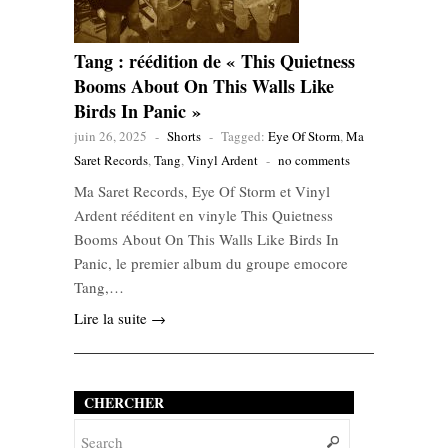
Tang : réédition de « This Quietness
Booms About On This Walls Like
Birds In Panic »
juin 26, 2025
-
Shorts
-
Tagged:
Eye Of Storm
,
Ma
Saret Records
,
Tang
,
Vinyl Ardent
-
no comments
Ma Saret Records, Eye Of Storm et Vinyl
Ardent rééditent en vinyle This Quietness
Booms About On This Walls Like Birds In
Panic, le premier album du groupe emocore
Tang,…
Lire la suite →
CHERCHER