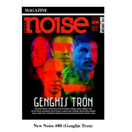
MAGAZINE
is)
New Noise #80 (Genghis Tron)
New No