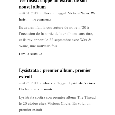
We Insist! clippe un extrait de son
nouvel album
août 31, 2017
-
News
-
Tagged:
Vicious Circles
,
We
Insist!
-
no comments
Ils avaient fait la couverture de notre n°20 à
l’occasion de la sortie de leur album sans-titre,
et ils reviennent le 22 septembre avec Wax &
Wane, une nouvelle fois…
Lire la suite →
Lysistrata : premier album, premier
extrait
août 26, 2017
-
Shorts
-
Tagged:
Lysistrata
,
Vicious
Circles
-
no comments
Lysistrata sortira son premier album The Thread
le 20 ctobre chez Vicious Circle. En voici un
premier extrait