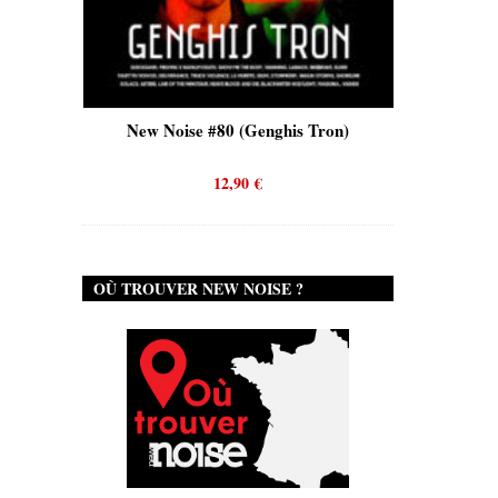
is)
New Noise #80 (Genghis Tron)
New No
12,90
€
OÙ TROUVER NEW NOISE ?