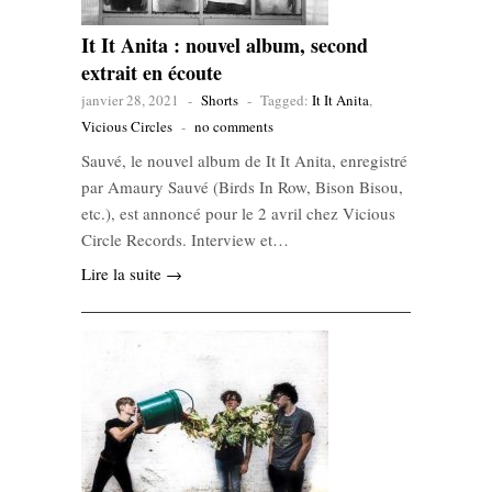
It It Anita : nouvel album, second
extrait en écoute
janvier 28, 2021
-
Shorts
-
Tagged:
It It Anita
,
Vicious Circles
-
no comments
Sauvé, le nouvel album de It It Anita, enregistré
par Amaury Sauvé (Birds In Row, Bison Bisou,
etc.), est annoncé pour le 2 avril chez Vicious
Circle Records. Interview et…
Lire la suite →