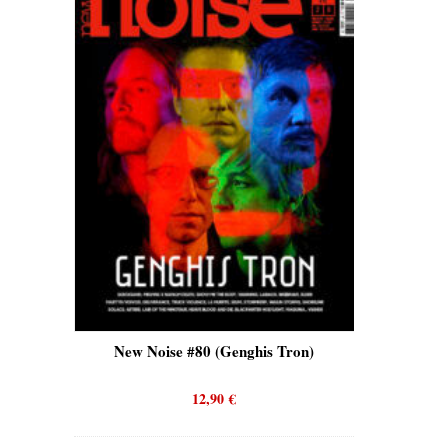
is)
New Noise #80 (Genghis Tron)
New No
12,90
€