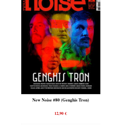
is)
New Noise #80 (Genghis Tron)
New No
12,90
€