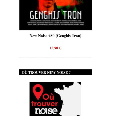
is)
New Noise #80 (Genghis Tron)
New No
12,90
€
OÙ TROUVER NEW NOISE ?