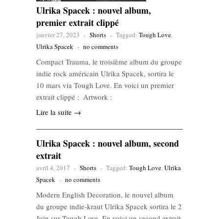
Ulrika Spacek : nouvel album,
premier extrait clippé
janvier 27, 2023
-
Shorts
-
Tagged:
Tough Love
,
Ulrika Spacek
-
no comments
Compact Trauma, le troisième album du groupe
indie rock américain Ulrika Spacek, sortira le
10 mars via Tough Love. En voici un premier
extrait clippé : Artwork :
Lire la suite →
Ulrika Spacek : nouvel album, second
extrait
avril 4, 2017
-
Shorts
-
Tagged:
Tough Love
,
Ulrika
Spacek
-
no comments
Modern English Decoration, le nouvel album
du groupe indie-kraut Ulrika Spacek sortira le 2
Juin sur Tough Love. En voici un second extrait