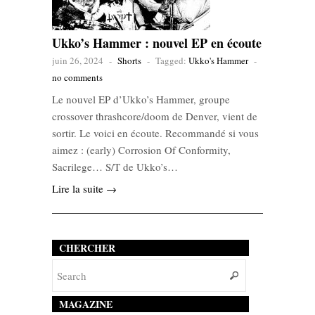
Ukko’s Hammer : nouvel EP en écoute
juin 26, 2024
-
Shorts
-
Tagged:
Ukko's Hammer
-
no comments
Le nouvel EP d’Ukko’s Hammer, groupe
crossover thrashcore/doom de Denver, vient de
sortir. Le voici en écoute. Recommandé si vous
aimez : (early) Corrosion Of Conformity,
Sacrilege… S/T de Ukko’s…
Lire la suite →
CHERCHER
MAGAZINE