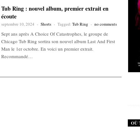
Tub Ring : nouvel album, premier extrait en
écoute
septembre 10, 2024
-
Shorts
-
Tagged:
Tub Ring
-
no comments
Sept ans après A Choice Of Catastrophes, le groupe de
Chicago Tub Ring sortira son nouvel album Last And First
Man le 1er octobre. En voici un premier extrait.
Recommandé…
New Noise #79 (Neurosis)
12,90
€
OÙ 