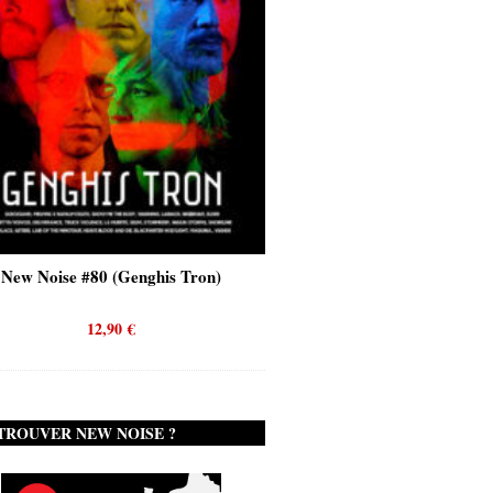
New Noise #80 (Genghis Tron)
New Noise #80 (Quicks
12,90
€
12,90
€
TROUVER NEW NOISE ?