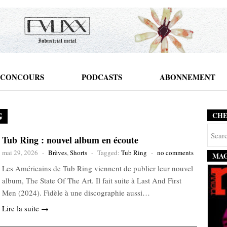
CONCOURS
PODCASTS
ABONNEMENT
G
CH
Tub Ring : nouvel album en écoute
mai 29, 2026
-
Brèves
,
Shorts
-
Tagged:
Tub Ring
-
no comments
MAG
Les Américains de Tub Ring viennent de publier leur nouvel
album, The State Of The Art. Il fait suite à Last And First
Men (2024). Fidèle à une discographie aussi…
Lire la suite →