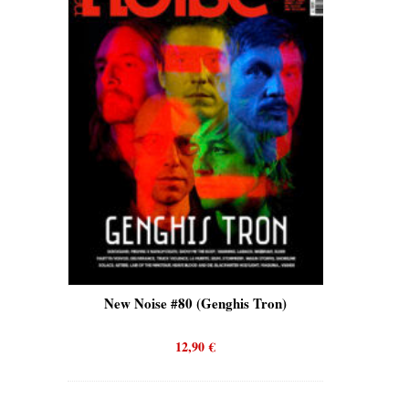
is)
New Noise #80 (Genghis Tron)
New No
12,90
€