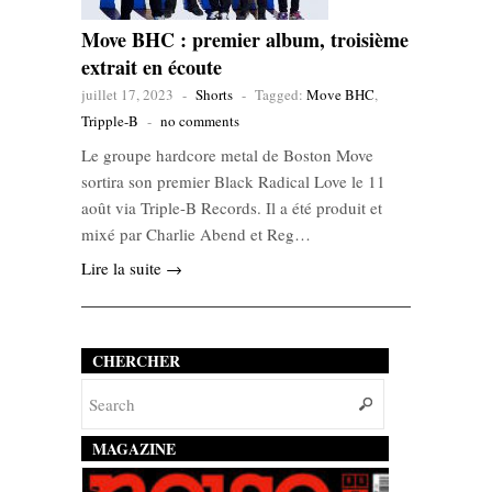
Move BHC : premier album, troisième
extrait en écoute
juillet 17, 2023
-
Shorts
-
Tagged:
Move BHC
,
Tripple-B
-
no comments
Le groupe hardcore metal de Boston Move
sortira son premier Black Radical Love le 11
août via Triple-B Records. Il a été produit et
mixé par Charlie Abend et Reg…
Lire la suite →
CHERCHER
MAGAZINE