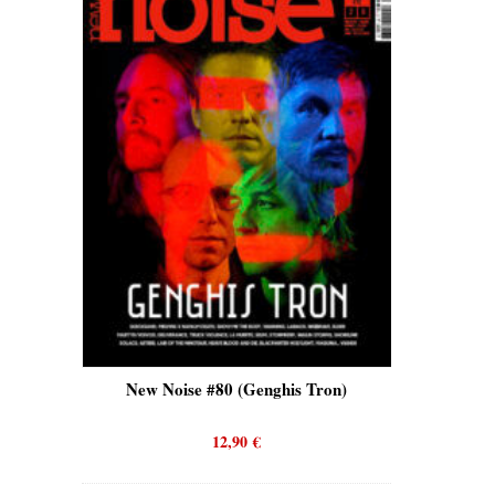
is)
New Noise #80 (Genghis Tron)
New No
12,90
€