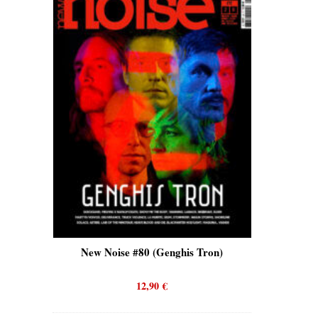
is)
New Noise #80 (Genghis Tron)
New No
12,90
€