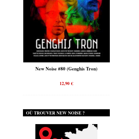
is)
New Noise #80 (Genghis Tron)
New No
12,90
€
OÙ TROUVER NEW NOISE ?