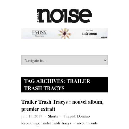
TAG ARCHIVES:
TRAILER
TRASH TRACYS
Trailer Trash Tracys : nouvel album,
premier extrait
juin 13, 2017
-
Shorts
-
Tagged:
Domino
Recordings
,
Trailer Trash Tracys
-
no comments