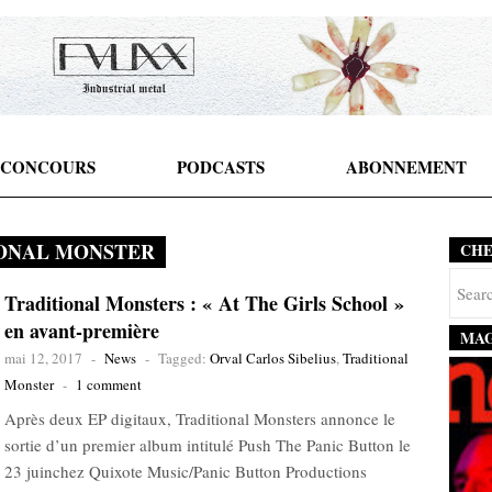
CONCOURS
PODCASTS
ABONNEMENT
ONAL MONSTER
CH
Traditional Monsters : « At The Girls School »
en avant-première
MAG
mai 12, 2017
-
News
-
Tagged:
Orval Carlos Sibelius
,
Traditional
Monster
-
1 comment
Après deux EP digitaux, Traditional Monsters annonce le
sortie d’un premier album intitulé Push The Panic Button le
23 juinchez Quixote Music/Panic Button Productions