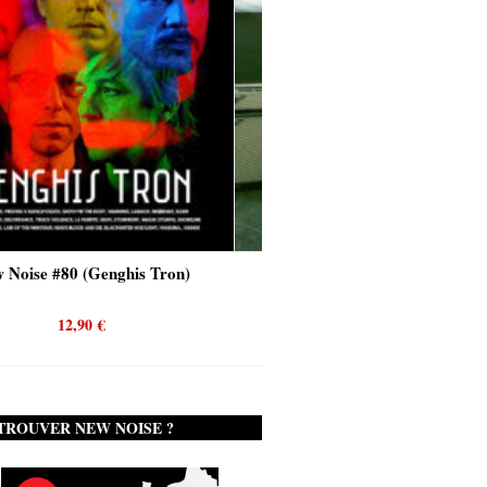
ghis Tron)
New Noise #80 (Quicksand)
12,90
€
TROUVER NEW NOISE ?