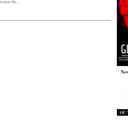
-format du…
New Noise #79 (Neurosis)
New Noise #80 (Gen
12,90
€
12,90
€
OÙ 