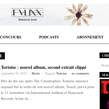
CONCOURS
PODCASTS
ABONNEMENT
E
CH
Tortoise : nouvel album, second extrait clippé
septembre 30, 2025
-
Shorts
-
Tagged:
Tortoise
-
no comments
MAG
Près de dix ans après The Catastrophist, Tortoise annonce
aujourd’hui la sortie de son nouvel album, Touch, prévu pour
le 11 novembre via International Anthem et Nonesuch
Records. Icône de…