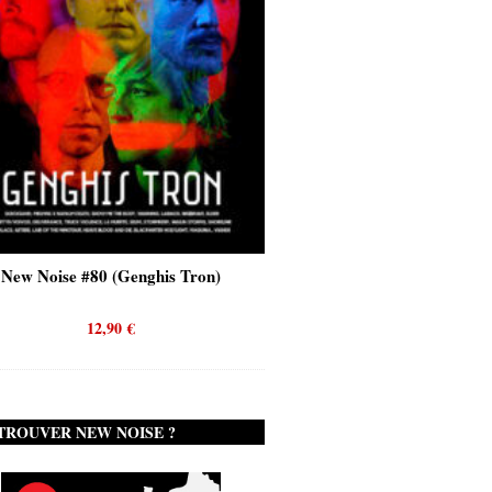
New Noise #80 (Genghis Tron)
New Noise #80 (Quicks
12,90
€
12,90
€
TROUVER NEW NOISE ?