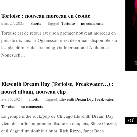
Tortoise : nouveau morceau en écoute
mars 27, 2025
-
Shorts
-
Tagged:
Tortoise
-
no comments
Tortoise est de retour avec son premier nouveau morceau en
près de dix ans. « Oganesson » est désormais disponible sur
les plateformes de streaming via International Anthem et
Nonesuch…
New Noise #79 (Neurosis)
Eleventh Dream Day (Tortoise, Freakwater…) :
nouvel album, nouveau clip
12,90
€
avril 5, 2021
-
Shorts
-
Tagged:
Eleventh Dream Day
,
Freakwater
,
Tortoise
-
no comments
Le groupe indie rock/pop de Chicago Eleventh Dream Day
OÙ 
vient de sortir son premier disque en cinq ans, Since Grazed,
et il s’agit d’un double album. Rick Rizzo, Janet Bean…