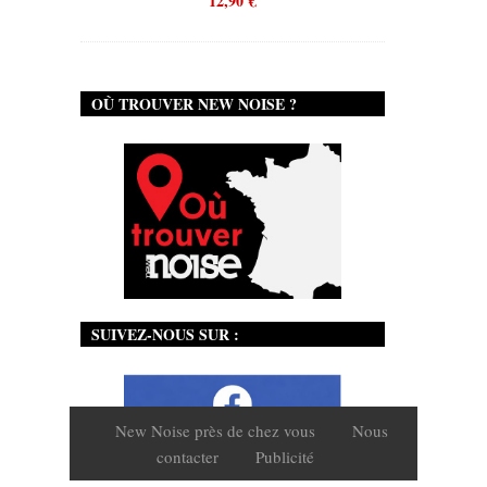
12,90
€
OÙ TROUVER NEW NOISE ?
SUIVEZ-NOUS SUR :
New Noise près de chez vous
Nous
contacter
Publicité