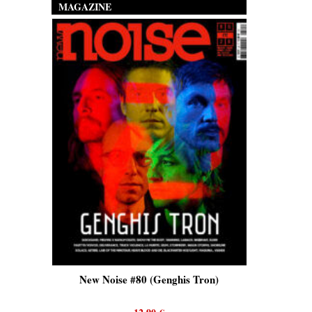
MAGAZINE
is)
New Noise #80 (Genghis Tron)
New No