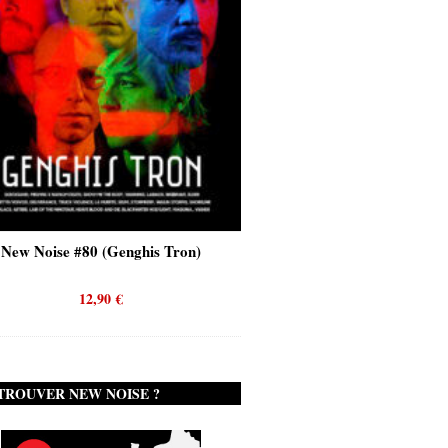
New Noise #80 (Genghis Tron)
New Noise #80 (Quicks
12,90
€
12,90
€
TROUVER NEW NOISE ?