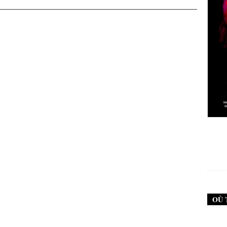
New Noise #79 (Neurosis)
12,90
€
OÙ 