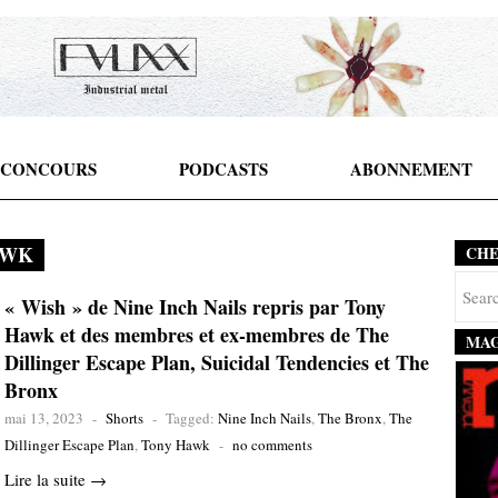
CONCOURS
PODCASTS
ABONNEMENT
AWK
CH
« Wish » de Nine Inch Nails repris par Tony
Hawk et des membres et ex-membres de The
MAG
Dillinger Escape Plan, Suicidal Tendencies et The
Bronx
mai 13, 2023
-
Shorts
-
Tagged:
Nine Inch Nails
,
The Bronx
,
The
Dillinger Escape Plan
,
Tony Hawk
-
no comments
Lire la suite →