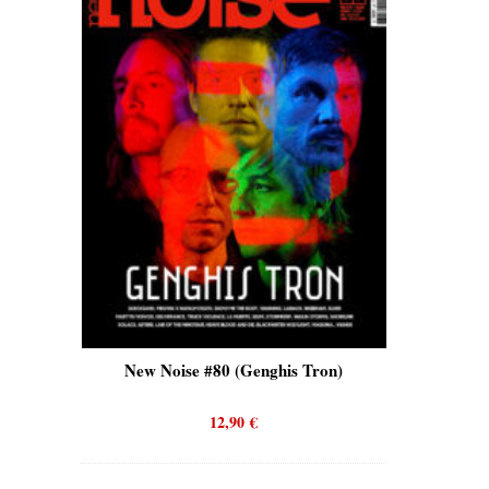
is)
New Noise #80 (Genghis Tron)
New No
12,90
€