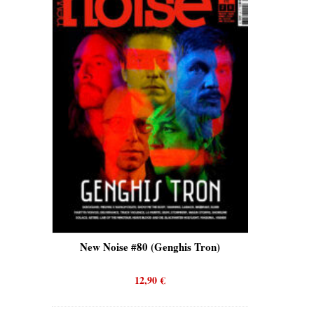
is)
New Noise #80 (Genghis Tron)
New No
12,90
€