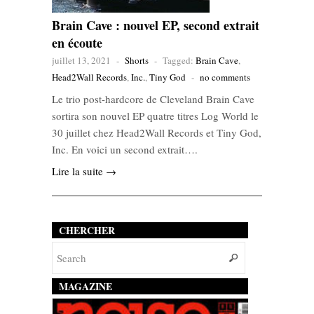
Brain Cave : nouvel EP, second extrait
en écoute
juillet 13, 2021
-
Shorts
-
Tagged:
Brain Cave
,
Head2Wall Records
,
Inc.
,
Tiny God
-
no comments
Le trio post-hardcore de Cleveland Brain Cave
sortira son nouvel EP quatre titres Log World le
30 juillet chez Head2Wall Records et Tiny God,
Inc. En voici un second extrait….
Lire la suite →
CHERCHER
MAGAZINE