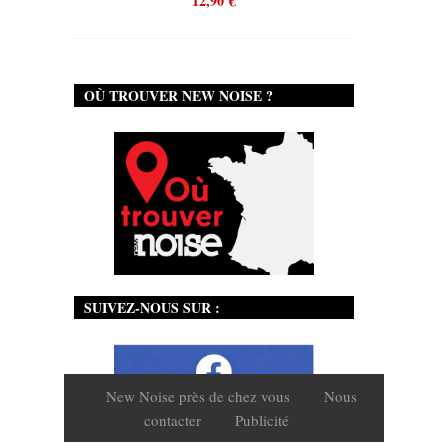
12,90
€
OÙ TROUVER NEW NOISE ?
SUIVEZ-NOUS SUR :
New Noise près de chez vous
Nous
contacter
Publicité