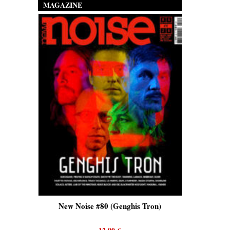
MAGAZINE
is)
New Noise #80 (Genghis Tron)
New No