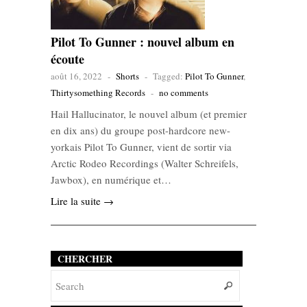
Pilot To Gunner : nouvel album en
écoute
août 16, 2022
-
Shorts
-
Tagged:
Pilot To Gunner
,
Thirtysomething Records
-
no comments
Hail Hallucinator, le nouvel album (et premier
en dix ans) du groupe post-hardcore new-
yorkais Pilot To Gunner, vient de sortir via
Arctic Rodeo Recordings (Walter Schreifels,
Jawbox), en numérique et…
Lire la suite →
CHERCHER