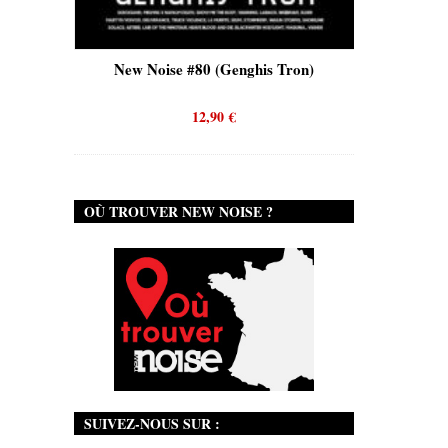
is)
New Noise #80 (Genghis Tron)
New No
12,90
€
OÙ TROUVER NEW NOISE ?
SUIVEZ-NOUS SUR :