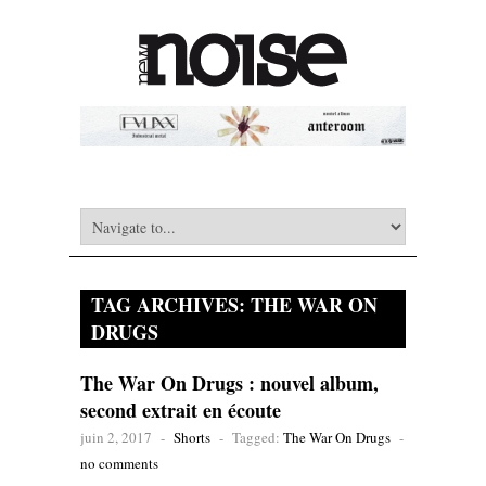
TAG ARCHIVES:
THE WAR ON
DRUGS
The War On Drugs : nouvel album,
second extrait en écoute
juin 2, 2017
-
Shorts
-
Tagged:
The War On Drugs
-
no comments