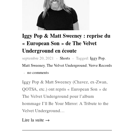
Iggy Pop & Matt Sweeney : reprise du
« European Son » de The Velvet
Underground en écoute
septembre 20, 2021
-
Shorts
-
Tagged:
Iggy Pop
,
Matt Sweeney
,
The Velvet Underground
,
Verve Records
-
no comments
Iggy Pop & Matt Sweeney (Chavez, ex-Zwan,
QOTSA, etc.) ont repris « European Son » de
The Velvet Underground pour l’album
hommage I’ll Be Your Mirror: A Tribute to the
Velvet Underground…
Lire la suite →