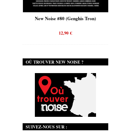
is)
New Noise #80 (Genghis Tron)
New No
12,90
€
OÙ TROUVER NEW NOISE ?
SUIVEZ-NOUS SUR :