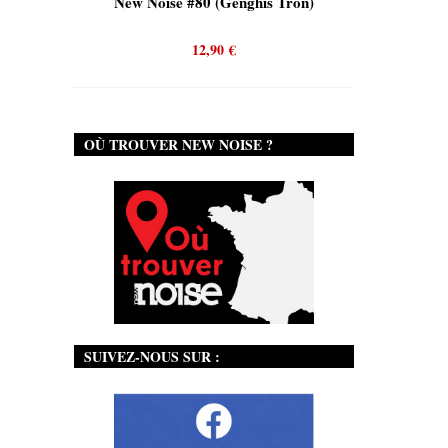
is)
New Noise #80 (Genghis Tron)
New No
12,90
€
OÙ TROUVER NEW NOISE ?
SUIVEZ-NOUS SUR :