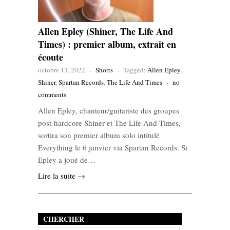
Allen Epley (Shiner, The Life And
Times) : premier album, extrait en
écoute
octobre 13, 2022
-
Shorts
-
Tagged:
Allen Epley
,
Shiner
,
Spartan Records
,
The Life And Times
-
no
comments
Allen Epley, chanteur/guitariste des groupes
post-hardcore Shiner et The Life And Times,
sortira son premier album solo intitulé
Everything le 6 janvier via Spartan Records. Si
Epley a joué de…
Lire la suite →
CHERCHER