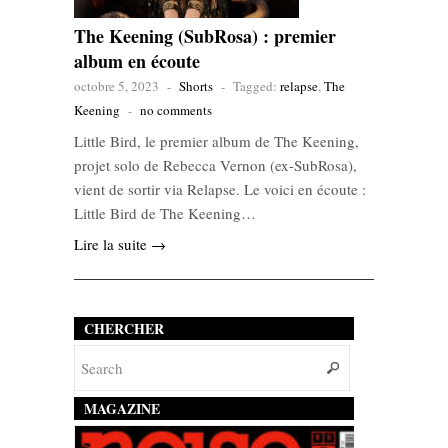
The Keening (SubRosa) : premier
album en écoute
octobre 5, 2023
-
Shorts
-
Tagged:
relapse
,
The
Keening
-
no comments
Little Bird, le premier album de The Keening,
projet solo de Rebecca Vernon (ex-SubRosa),
vient de sortir via Relapse. Le voici en écoute :
Little Bird de The Keening…
Lire la suite →
CHERCHER
MAGAZINE