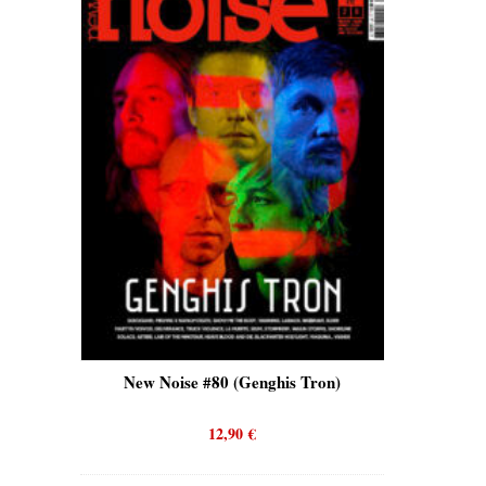
is)
New Noise #80 (Genghis Tron)
New No
12,90
€