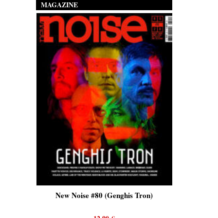
MAGAZINE
is)
New Noise #80 (Genghis Tron)
New No