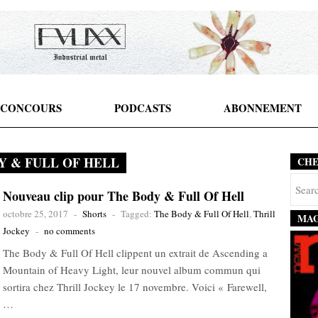
CONCOURS
PODCASTS
ABONNEMENT
Y & FULL OF HELL
CH
Nouveau clip pour The Body & Full Of Hell
octobre 25, 2017
-
Shorts
-
Tagged:
The Body & Full Of Hell
,
Thrill
MAG
Jockey
-
no comments
The Body & Full Of Hell clippent un extrait de Ascending a
Mountain of Heavy Light, leur nouvel album commun qui
sortira chez Thrill Jockey le 17 novembre. Voici « Farewell,
…