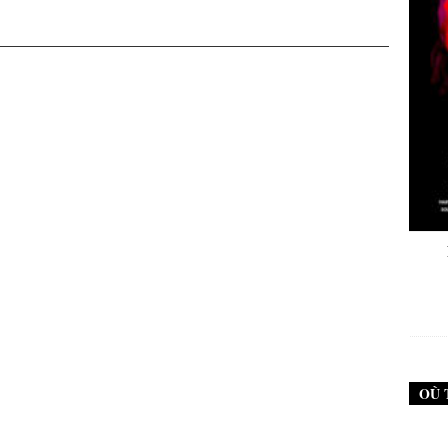
New Noise #79 (Neurosis)
New Noise #80 
12,90
€
12,
OÙ 