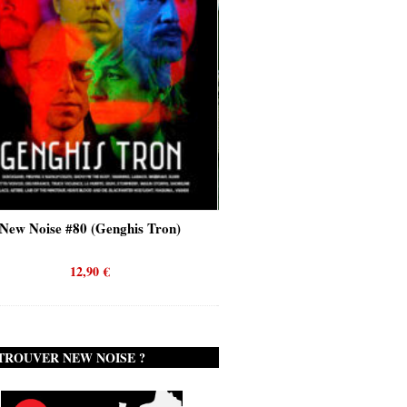
(Genghis Tron)
New Noise #80 (Quicksand)
90
€
12,90
€
TROUVER NEW NOISE ?