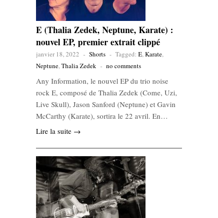
E (Thalia Zedek, Neptune, Karate) :
nouvel EP, premier extrait clippé
janvier 18, 2022
-
Shorts
-
Tagged:
E
,
Karate
,
Neptune
,
Thalia Zedek
-
no comments
Any Information, le nouvel EP du trio noise
rock E, composé de Thalia Zedek (Come, Uzi,
Live Skull), Jason Sanford (Neptune) et Gavin
McCarthy (Karate), sortira le 22 avril. En…
Lire la suite →