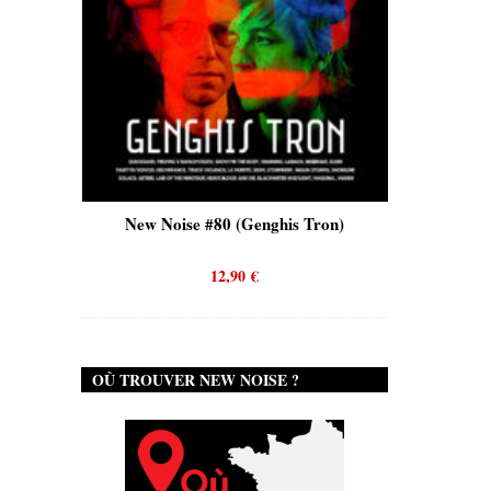
is)
New Noise #80 (Genghis Tron)
New No
12,90
€
OÙ TROUVER NEW NOISE ?