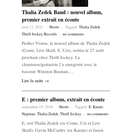
Thalia Zedek Band : nouvel album,
premier extrait en écoute
juin 12, 2021
-
Shorts
-
Tagged:
Thalia Zedek
,
Thrill Jockey Records
-
no comments
Perfect Vision, le nouvel album de Thalia Zedek
(Come, Live Skull, E, Uzi), sortira le 27 août
prochain chez Thrill Jockey. La
chanteuse/guitariste l’a enregistré avec le
bassiste Winston Braman,…
Lire la suite →
E : premier album, extrait en écoute
septembre 19, 2016
-
Shorts
-
Tagged:
E
,
Karate
,
Neptune
,
Thalia Zedek
,
Thrill Jockey
-
no comments
E, soit Thalia Zedek (ex-Come, Uzi et Live
Skull), Gavin McCarthy (ex-Karate) et Jason